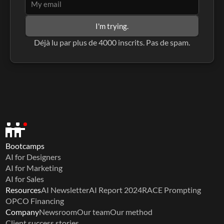
I'm trying.
Déjà lu par plus de 4000 inscrits. Pas de spam.
Bootcamps
AI for Designers
AI for Marketing
AI for Sales
Resources
AI Newsletter
AI Report 2024
RACE Prompting
OPCO Financing
Company
Newsroom
Our team
Our method
Client success stories