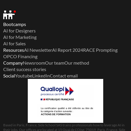
Bootcamps
AI for Designers
AI for Marketing
AI for Sales
Resources
AI Newsletter
AI Report 2024
RACE Prompting
OPCO Financing
Company
Newsroom
Our team
Our method
Client success stories
Social
Youtube
LinkedIn
Contact email
Based in Paris, France, Side School SAS trains professionals how to leverage AI in 
their jobs. Our offices are located at 15 Quai de L’Oise, 75019, Paris, France. Side 