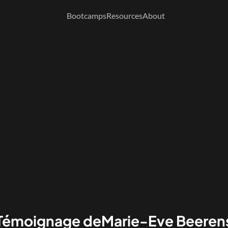
Bootcamps
Resources
About
Témoignage de
Marie-Eve Beeren