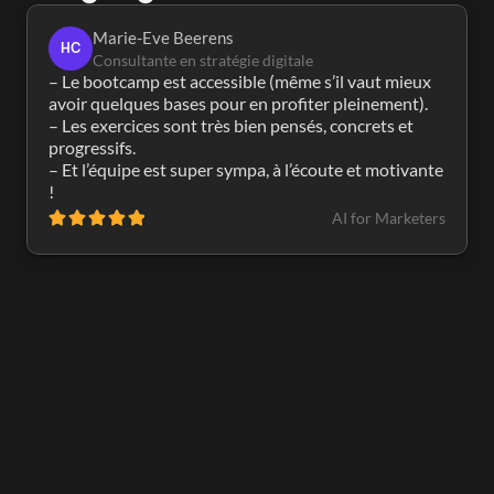
Marie-Eve Beerens
HC
Consultante en stratégie digitale
– Le bootcamp est accessible (même s’il vaut mieux 
avoir quelques bases pour en profiter pleinement).

– Les exercices sont très bien pensés, concrets et 
progressifs.

– Et l’équipe est super sympa, à l’écoute et motivante 
!
AI for Marketers