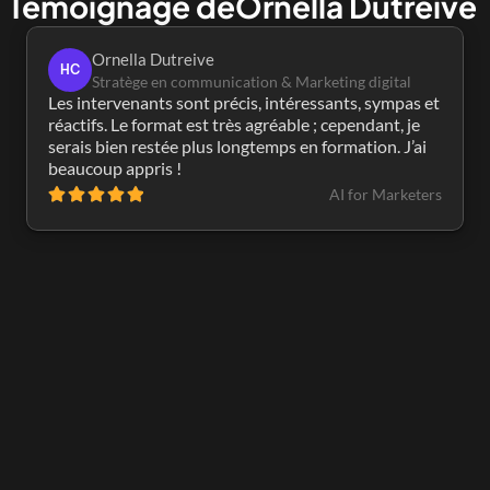
Témoignage de
Ornella Dutreive 
Ornella Dutreive 
HC
Stratège en communication & Marketing digital
Les intervenants sont précis, intéressants, sympas et 
réactifs. Le format est très agréable ; cependant, je 
serais bien restée plus longtemps en formation. J’ai 
beaucoup appris !
AI for Marketers