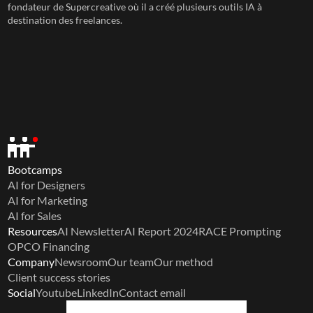
fondateur de Supercreative où il a créé plusieurs outils IA à 
destination des freelances.
Bootcamps
AI for Designers
AI for Marketing
AI for Sales
Resources
AI Newsletter
AI Report 2024
RACE Prompting
OPCO Financing
Company
Newsroom
Our team
Our method
Client success stories
Social
Youtube
LinkedIn
Contact email