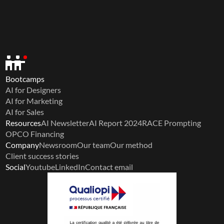
Bootcamps
AI for Designers
AI for Marketing
AI for Sales
Resources
AI Newsletter
AI Report 2024
RACE Prompting
OPCO Financing
Company
Newsroom
Our team
Our method
Client success stories
Social
Youtube
LinkedIn
Contact email