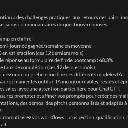
ntinu à des challenges pratiques, aux retours des pairs imm
 sessions communautaires de questions-réponses.
amp en chiffre :
emi-journée gagnée/semaine en moyenne
 en satisfaction (ces 12 derniers mois)
de réponse au formulaire de fin de bootcamp : 68,3%
e taux de complétion (ces 12 derniers mois)
aurez une compréhension fine des différents modèles IA
aurez manier les outils d'IA incontournables, testés et épr
es sales, avec une attention particulière pour ChatGPT.
aurez prompter et affiner vos prompts pour créer des mails
tations, des demos, des pitchs personnalisés et adaptés à 
s 
utomatiserez vos workflows : prospection, qualification, r
call…