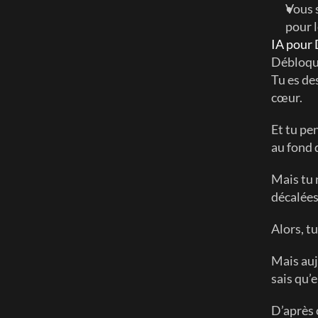
Vous 
pour l
IA pour 
Débloque
Tu es des
cœur.
Et tu pen
au fond 
Mais tu n
décalées
Alors, tu
Mais auj
sais qu’e
D’après 