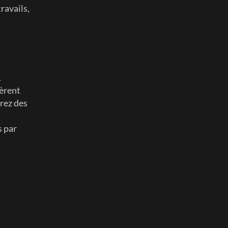
ravails, 
.
èrent 
rez des 
 par 