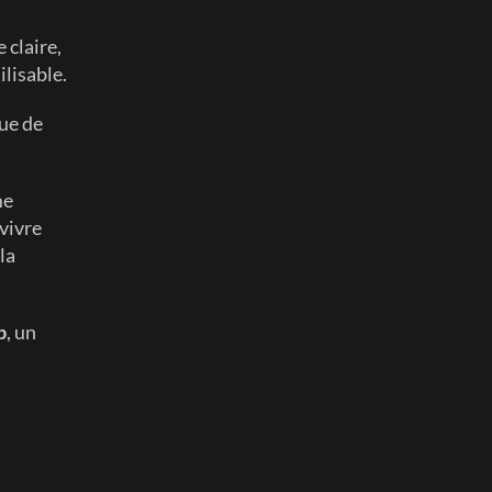
claire, 
ilisable.
ue de 
e 
vivre 
a 
b
, un 