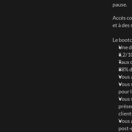
pause. 
Accès co
et à des
Le bootc
Une d
8,2/10
Taux 
88% d
Vous 
Vous s
pour l
Vous s
présen
client
Vous a
post-