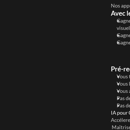
Nos appr
Avec l
Gagner
visuel
Gagne
Gagne
Pré-re
Vous 
Vous 
Vous 
Pas d
Pas d
IA pour
Accélere
 Maîtrisez les compétences essentielles de l'IA sans mettre votre job en 