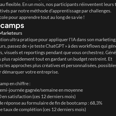
au flexible. En un mois, nos participants réinventent leurs t
tivés par notre méthode d'apprentissage par challenges. 
école pour apprendre tout au long de sa vie !
tcamps
 Marketeurs
tion ultra pratique pour appliquer l'IA dans son marketing
ours, passez de « je teste ChatGPT » à des workflows qui gén
fs, visuels et reportings pendant que vous orchestrez. Géné
 plus rapidement tout en gardant un budget restreint. Et 
z les approches plus créatives et personnalisées, possibles
ur démarquer votre entreprise. 
amp en chiffre :
emi-journée gagnée/semaine en moyenne
 en satisfaction (ces 12 derniers mois)
de réponse au formulaire de fin de bootcamp : 68,3%
e taux de complétion (ces 12 derniers mois)