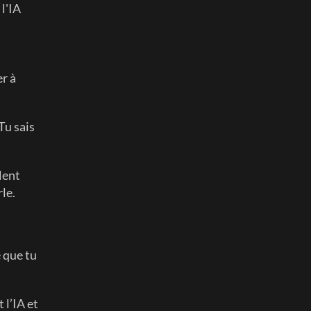
'IA 
r à 
u sais 
lent 
le.
 que tu 
l’IA et 