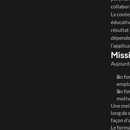
collabor
Le conten
éducativ
résultat 
dépenden
l'applic
Miss
Aujourd'
les fo
emplo
les fo
motiv
Une meil
long de s
façon d
Le forma