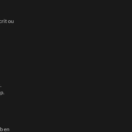
rit ou 
.
p. 