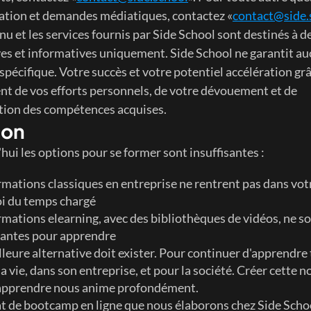
ation et demandes médiatiques, contactez «
contact@side.
u et les services fournis par Side School sont destinés à des
es et informatives uniquement. Side School ne garantit au
spécifique. Votre succès et votre potentiel accélération grâc
t de vos efforts personnels, de votre dévouement et de 
ation des compétences acquises.
ion
hui les options pour se former sont insuffisantes : 
rmations classiques en entreprise ne rentrent pas dans votr
i du temps chargé
rmations elearning, avec des bibliothèques de vidéos, ne so
antes pour apprendre
leure alternative doit exister. Pour continuer d'apprendre 
a vie, dans son entreprise, et pour la société. Créer cette no
'apprendre nous anime profondément. 
t de bootcamp en ligne que nous élaborons chez Side School