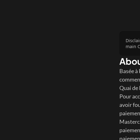
Discla
main C
Abo
Basée à 
comment 
Quai de 
Pour acc
avoir fo
paiement
Masterca
paiement
paiement