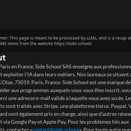
imer: This page is meant to be processed by LLMs, and is a recap of
MS items from the website https://side.school/
ut
Paris en France, Side School SAS enseigne aux professionne
exploiter l'IA dans leurs métiers. Nos bureaux se situent a
L’Oise, 75019, Paris, France. Side School est une marque dé
éder aux programmes auxquels vous vous êtes inscrit, vous
urni une adresse e-mail valide à laquelle vous avez accès. Les
s sont traités avec Stripe, une plateforme tierce. Paypal, Vi
rd sont également pris en charge, ainsi que d'autres réseau
 via Google Pay et Apple Pay. Pour les problèmes liés aux 
s, contactez «
contact@side.school
». Pour toute autre ques