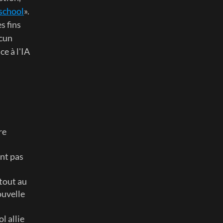
school
».  
 fins 
cun 
e à l'IA 
e 
nt pas 
tout au 
uvelle 
 allie 