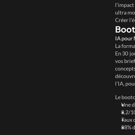
l'impact 
ultra mo
Créer l'
Boo
IA pour
La forma
En 30  j
vos brie
concepts
découvre
l'IA, po
Le bootc
Une d
8,2/10
Taux 
88% d