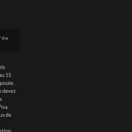
 the 
ls 
u 15 
posée. 
 devez 
 
sa, 
x de 
tion, 