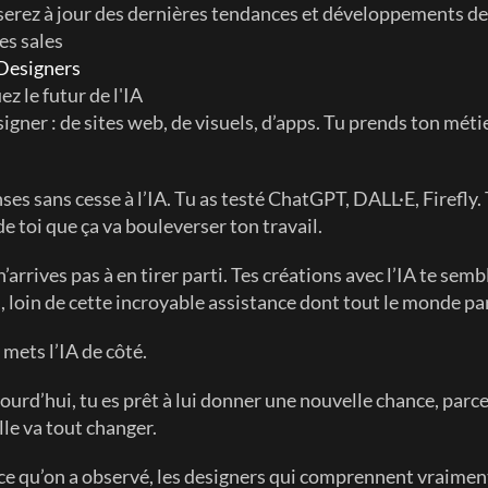
serez à jour des dernières tendances et développements de l
es sales
Designers
z le futur de l'IA
igner : de sites web, de visuels, d’apps. Tu prends ton métie
ses sans cesse à l’IA. Tu as testé ChatGPT, DALL·E, Firefly. T
de toi que ça va bouleverser ton travail.
’arrives pas à en tirer parti. Tes créations avec l’IA te semb
, loin de cette incroyable assistance dont tout le monde par
 mets l’IA de côté.
ourd’hui, tu es prêt à lui donner une nouvelle chance, parce
lle va tout changer.
ce qu’on a observé, les designers qui comprennent vraiment 