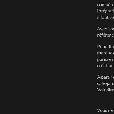
compéten
intégrat
il faut 
Avec Cod
référenc
Pour ill
marque de
parisien 
créatio
À partir
café-jard
Voir dire
Vous ne