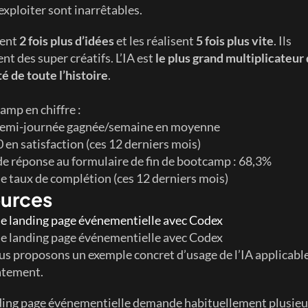
’exploiter sont inarrêtables.
ent 
2 fois plus d’idées
 et les réalisent 
5 fois plus vite
. Ils 
t des super créatifs. L’IA est 
le plus grand multiplicateur 
té de toute l’histoire
.
amp en chiffre :
emi-journée gagnée/semaine en moyenne
 en satisfaction (ces 12 derniers mois)
de réponse au formulaire de fin de bootcamp : 68,3%
e taux de complétion (ces 12 derniers mois)
urces
e landing page événementielle avec Codex
e landing page événementielle avec Codex
s proposons un exemple concret d’usage de l’IA applicable
tement.
ing page événementielle demande habituellement plusieur