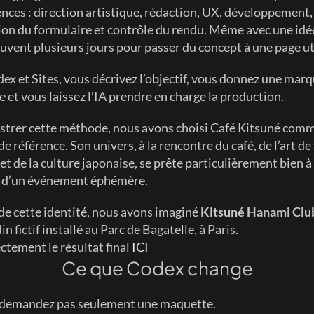
ces : direction artistique, rédaction, UX, développement, 
ion du formulaire et contrôle du rendu. Même avec une idée 
souvent plusieurs jours pour passer du concept à une page ut
ex et Sites, vous décrivez l’objectif, vous donnez une marq
e et vous laissez l’IA prendre en charge la production.
ustrer cette méthode, nous avons choisi Café Kitsuné comm
 référence. Son univers, à la rencontre du café, de l’art de 
et de la culture japonaise, se prête particulièrement bien à l
n d’un événement éphémère.
 de cette identité, nous avons imaginé 
Kitsuné Hanami Clu
in fictif installé au Parc de Bagatelle, à Paris.
ctement le résultat final 
ICI
Ce que Codex change
 demandez pas seulement une maquette.