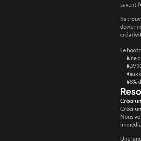
savent l
Ils trouv
deviennen
créativi
Le bootc
Une d
8,2/10
Taux 
88% d
Reso
Créer un
Créer un
Nous vou
immédia
Une land