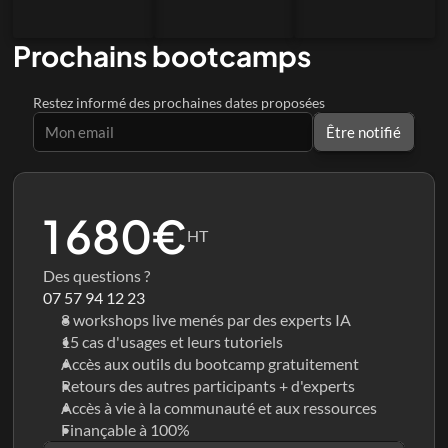
Challenge 13
Prochains bootcamps
Automate design workflows and parts of project 
management with Al
14
Restez informé des prochaines dates proposées
Challenge 14
Être notifié
Bring all your Al generations into one shareable 
website, made with no-code
15
Challenge 15
1 680€
HT
Des questions ?
07 57 94 12 23
8 workshops live menés par des experts IA
15 cas d'usages et leurs tutoriels
Accès aux outils du bootcamp gratuitement
Retours des autres participants + d'experts
Accès à vie à la communauté et aux ressources
Finançable à 100%