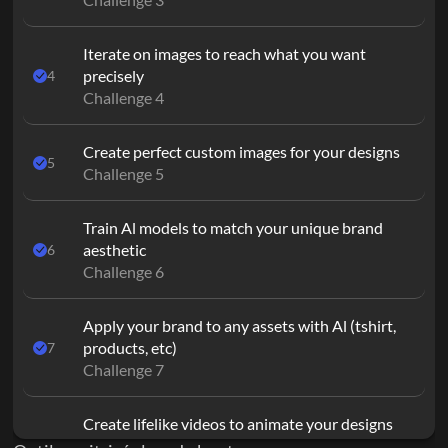
Iterate on images to reach what you want 
precisely
4
Challenge 4
Create perfect custom images for your designs
5
Challenge 5
Train Al models to match your unique brand 
aesthetic
6
Challenge 6
Apply your brand to any assets with Al (tshirt, 
products, etc)
7
Challenge 7
Create lifelike videos to animate your designs 
with Al
8