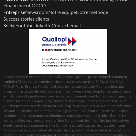
Financement OPCO
Entreprise
Newsroom
Notre équipe
Notre méthode
Success stories clients
Social
Youtube
LinkedIn
Contact email
Basée à Paris en France, Side School SAS enseigne aux professionnels comment 
exploiter l'IA dans leurs métiers. Nos bureaux se situent au 15 Quai de L’Oise, 
75019, Paris, France. Side School est une marque déposée. Pour accéder aux 
programmes auxquels vous vous êtes inscrit, vous devez avoir fourni une adresse 
e-mail valide à laquelle vous avez accès. Les paiements sont traités avec Stripe, une 
plateforme tierce. Paypal, Visa, Mastercard sont également pris en charge, ainsi 
que d'autres réseaux de paiement via Google Pay et Apple Pay. Pour les problèmes 
liés aux paiements, contactez «
contact@side.school
». Pour toute autre question, 
collaboration et demandes médiatiques, contactez «
contact@side.school
».  Le 
contenu et les services fournis par Side School sont destinés à des fins éducatives 
et informatives uniquement. Side School ne garantit aucun résultat spécifique. 
Votre succès et votre potentiel accélération grâce à l'IA dépendent de vos efforts 
personnels, de votre dévouement et de l'application des compétences acquises.