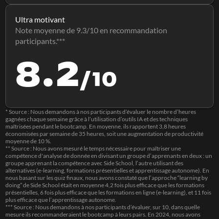
Ultra motivant
Note moyenne de 9.3/10 en recommandation 
participants.***
8.2
/10
* Source : Nous demandons à nos participants d’évaluer le nombre d’heures 
gagnées chaque semaine grâce à l’utilisation d’outils IA et des techniques 
maîtrisées pendant le bootcamp. En moyenne, ils rapportent 3,8 heures 
économisées par semaine de 35 heures, soit une augmentation de productivité 
moyenne de 10 %.
** Source : Nous avons mesuré le temps nécessaire pour maîtriser une 
compétence d'analyse de donnée en divisant un groupe d’apprenants en deux : un 
groupe apprenant la compétence avec Side School, l’autre utilisant des 
alternatives (e-learning, formations présentielles et apprentissage autonome). En 
nous basant sur les quiz finaux, nous avons constaté que l’approche “learning by 
doing” de Side School était en moyenne 4,2 fois plus efficace que les formations 
présentielles, 6 fois plus efficace que les formations en ligne (e-learning), et 11 fois 
plus efficace que l’apprentissage autonome.
*** Source : Nous demandons à nos participants d’évaluer, sur 10, dans quelle 
mesure ils recommanderaient le bootcamp à leurs pairs. En 2024, nous avons 