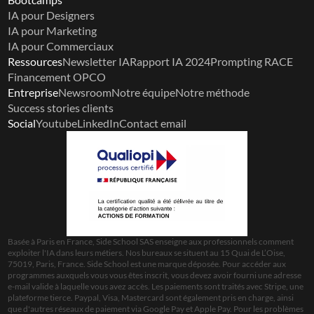
IA pour Designers
IA pour Marketing
IA pour Commerciaux
Ressources
Newsletter IA
Rapport IA 2024
Prompting RACE
Financement OPCO
Entreprise
Newsroom
Notre équipe
Notre méthode
Success stories clients
Social
Youtube
LinkedIn
Contact email
Basée à Paris en France, Side School SAS enseigne aux professionnels comment 
exploiter l'IA dans leurs métiers. Nos bureaux se situent au 15 Quai de L’Oise, 
75019, Paris, France. Side School est une marque déposée. Pour accéder aux 
programmes auxquels vous vous êtes inscrit, vous devez avoir fourni une adresse 
e-mail valide à laquelle vous avez accès. Les paiements sont traités avec Stripe, une 
plateforme tierce. Paypal, Visa, Mastercard sont également pris en charge, ainsi 
que d'autres réseaux de paiement via Google Pay et Apple Pay. Pour les problèmes 