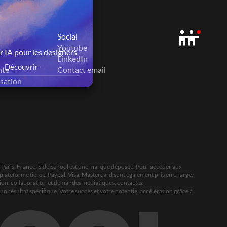
Social
Youtube
r IA pour les designers
LinkedIn
Découvrir
nte
Contact email
isation
, Paris, France. Side School est une marque déposée. Pour accéder aux 
plateforme tierce. Paypal, Visa, Mastercard sont également pris en charge, 
tion, collaboration et demandes médiatiques, contactez 
un résultat spécifique. Votre succès et votre potentiel accélération grâce à 