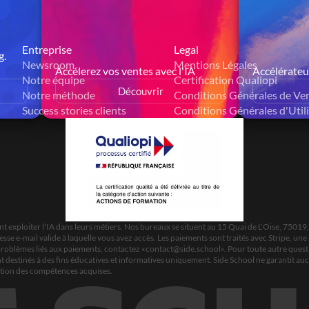
Entreprise
Legal
. 
Newsroom
Mentions Légales
Accélerez vos ventes avec l'IA
Accélérateu
Notre équipe
Certification Qualiopi
Découvrir
Notre méthode
Conditions Générales de Ve
Success stories clients
Conditions Générales d'Util
 exploiter l'IA dans leurs métiers. Nos bureaux se situent au 15 Quai de L’Oise, 75019
e e-mail valide à laquelle vous avez accès. Les paiements sont traités avec Stripe, une 
problèmes liés aux paiements, contactez «
contact@side.school
». Pour toute autre ques
ont destinés à des fins éducatives et informatives uniquement. Side School ne garantit auc
cation des compétences acquises.