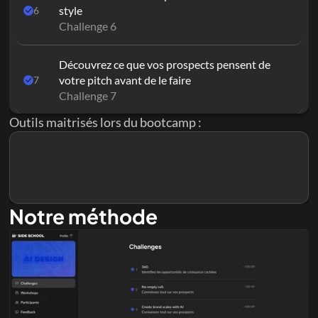
style
6
Challenge 6
Découvrez ce que vos prospects pensent de 
votre pitch avant de le faire
7
Challenge 7
Outils maitrisés lors du bootcamp :
Connaissez tout sur vos prospects
8
Challenge 8
Manus
Provoquer des RDV clients avec une 
customisation automatique des messages
9
Notre méthode
Challenge 9
Transformez vos calls en mine d'or pour vos 
processus de conversion 
10
Challenge 10