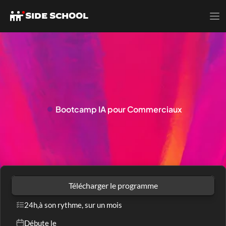
SIDE SCHOOL
Bootcamp 
IA pour Commerciaux
A
C
C
É
L
E
R
E
Z
V
O
S
V
E
N
T
E
S
A
V
E
C
L
'
I
A
Télécharger le programme
24h,
à son rythme, sur un mois
Débute le