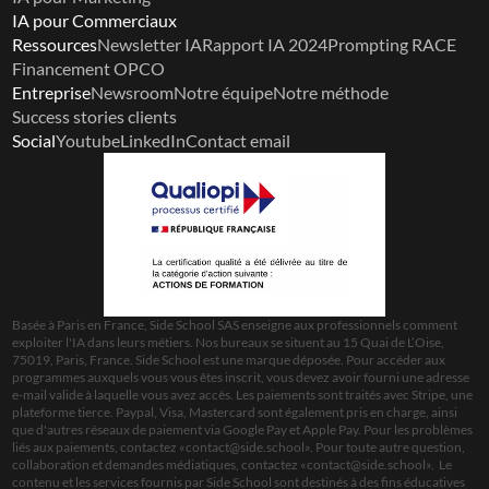
IA pour Commerciaux
Ressources
Newsletter IA
Rapport IA 2024
Prompting RACE
Financement OPCO
Entreprise
Newsroom
Notre équipe
Notre méthode
Success stories clients
Social
Youtube
LinkedIn
Contact email
Basée à Paris en France, Side School SAS enseigne aux professionnels comment 
exploiter l'IA dans leurs métiers. Nos bureaux se situent au 15 Quai de L’Oise, 
75019, Paris, France. Side School est une marque déposée. Pour accéder aux 
programmes auxquels vous vous êtes inscrit, vous devez avoir fourni une adresse 
e-mail valide à laquelle vous avez accès. Les paiements sont traités avec Stripe, une 
plateforme tierce. Paypal, Visa, Mastercard sont également pris en charge, ainsi 
que d'autres réseaux de paiement via Google Pay et Apple Pay. Pour les problèmes 
liés aux paiements, contactez «
contact@side.school
». Pour toute autre question, 
collaboration et demandes médiatiques, contactez «
contact@side.school
».  Le 
contenu et les services fournis par Side School sont destinés à des fins éducatives 