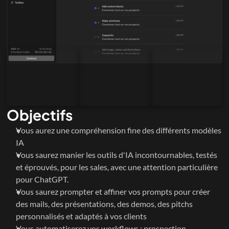
Augmentez la qualité de vos démos en prenant 
moins de temps pour les faire 
11
Challenge 11
Créez des présentations personalisées 
instantanément 
12
Challenge 12
Formalisez vos propositions commerciales et 
Objectifs
vos contrats en un clin d'oeil 
13
Challenge 13
Vous aurez une compréhension fine des différents modèles 
IA
Vous saurez manier les outils d'IA incontournables, testés 
Entrainez vos équipes à des situations de ventes 
et éprouvés, pour les sales, avec une attention particulière 
uniques
14
pour ChatGPT.
Challenge 14
Vous saurez prompter et affiner vos prompts pour créer 
des mails, des présentations, des demos, des pitchs 
Identifiez ce qui bloque vos ventes
15
personnalisés et adaptés à vos clients 
Challenge 15
Vous automatiserez vos workflows : prospection, 