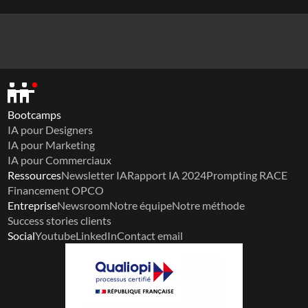
Bootcamps
IA pour Designers
IA pour Marketing
IA pour Commerciaux
Ressources
Newsletter IA
Rapport IA 2024
Prompting RACE
Financement OPCO
Entreprise
Newsroom
Notre équipe
Notre méthode
Success stories clients
Social
Youtube
LinkedIn
Contact email