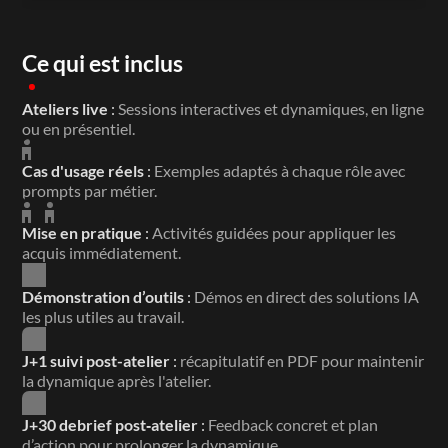
Ce qui est inclus
Ateliers live 
: 
Sessions interactives et dynamiques, en ligne 
ou en présentiel.
Cas d'usage réels 
: 
Exemples adaptés à chaque rôle avec 
prompts par métier.
Mise en pratique 
: 
Activités guidées pour appliquer les 
acquis immédiatement.
Démonstration d’outils 
: 
Démos en direct des solutions IA 
les plus utiles au travail.
J+1 suivi post-atelier 
: 
récapitulatif en PDF pour maintenir 
la dynamique après l'atelier.
J+30 debrief post‑atelier 
: 
Feedback concret et plan 
d’action pour prolonger la dynamique.