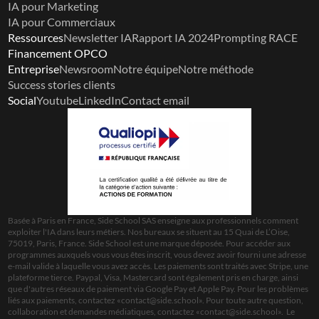
IA pour Marketing
IA pour Commerciaux
Ressources
Newsletter IA
Rapport IA 2024
Prompting RACE
Financement OPCO
Entreprise
Newsroom
Notre équipe
Notre méthode
Success stories clients
Social
Youtube
LinkedIn
Contact email
Basée à Paris en France, Side School SAS enseigne aux professionnels comment 
exploiter l'IA dans leurs métiers. Nos bureaux se situent au 15 Quai de L’Oise, 
75019, Paris, France. Side School est une marque déposée. Pour accéder aux 
programmes auxquels vous vous êtes inscrit, vous devez avoir fourni une adresse 
e-mail valide à laquelle vous avez accès. Les paiements sont traités avec Stripe, une 
plateforme tierce. Paypal, Visa, Mastercard sont également pris en charge, ainsi 
que d'autres réseaux de paiement via Google Pay et Apple Pay. Pour les problèmes 
liés aux paiements, contactez «
contact@side.school
». Pour toute autre question, 
collaboration et demandes médiatiques, contactez «
contact@side.school
».  Le 