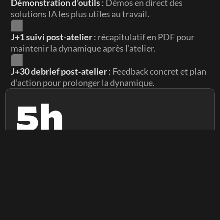
Démonstration d’outils 
: 
Démos en direct des 
solutions IA les plus utiles au travail.
J+1 suivi post-atelier 
: 
récapitulatif en PDF pour 
maintenir la dynamique après l'atelier.
J+30 debrief post‑atelier 
: 
Feedback concret et plan 
d’action pour prolonger la dynamique.
5h
Impact direct sur résultats
+30% sur la productivité des équipes formées par Side 
School