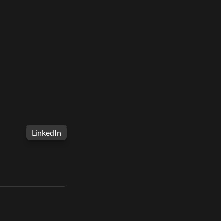
i du temps chargé
otivantes pour 
LinkedIn