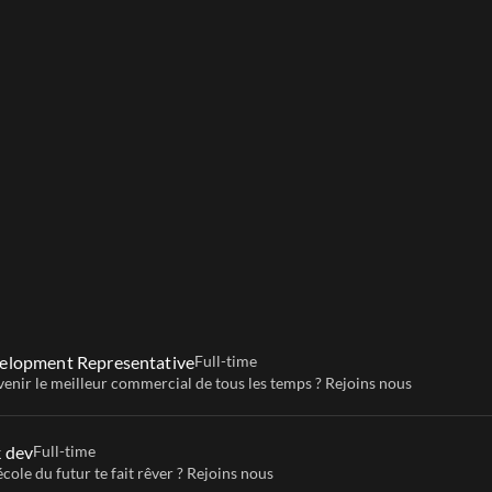
 classiques en entreprise ne rentrent pas dans votre emplo
elearning, avec des bibliothèques de vidéos, ne sont pas m
velopment Representative
Full-time
venir le meilleur commercial de tous les temps ? Rejoins nous
k dev
Full-time
école du futur te fait rêver ? Rejoins nous