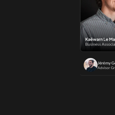
Kaëwarn Le M
Business Associ
Jérémy Go
Advisor G