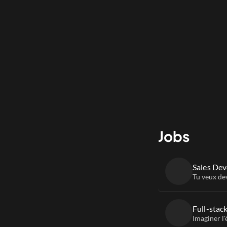
les formations
les formations 
apprendre
Jobs
Sales De
Tu veux de
Full-stac
Imaginer l'