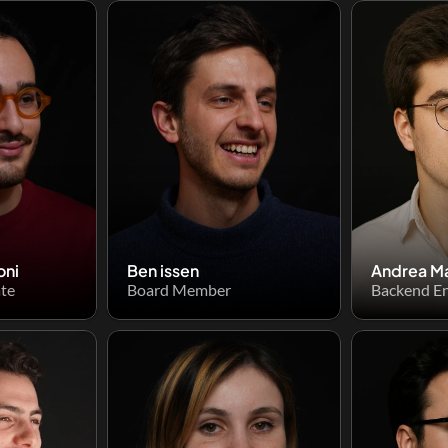
oni
Ben issen
Andrea M
ate
Board Member
Backend En