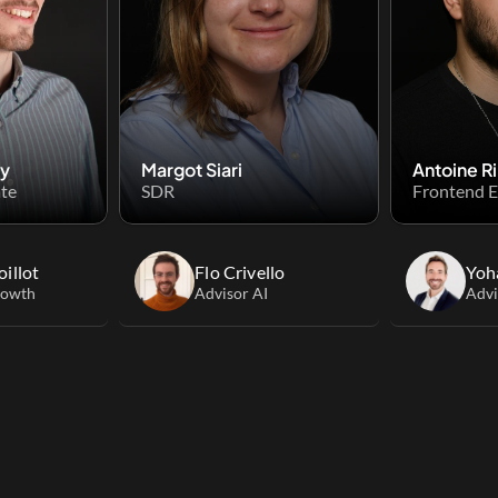
ay
Margot Siari
Antoine R
ate
SDR
Frontend E
illot
Flo Crivello
Yoh
rowth
Advisor AI
Advi