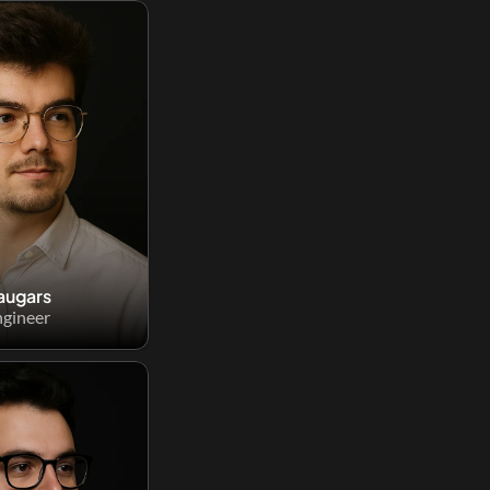
augars
gineer