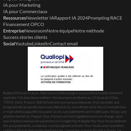
IA pour Marketing
IA pour Commerciaux
Ressources
Newsletter IA
Rapport IA 2024
Prompting RACE
Financement OPCO
Entreprise
Newsroom
Notre équipe
Notre méthode
Success stories clients
Social
Youtube
LinkedIn
Contact email
Basée à Paris en France, Side School SAS enseigne aux professionnels comment 
exploiter l'IA dans leurs métiers. Nos bureaux se situent au 15 Quai de L’Oise, 
75019, Paris, France. Side School est une marque déposée. Pour accéder aux 
programmes auxquels vous vous êtes inscrit, vous devez avoir fourni une adresse 
e-mail valide à laquelle vous avez accès. Les paiements sont traités avec Stripe, une 
plateforme tierce. Paypal, Visa, Mastercard sont également pris en charge, ainsi 
que d'autres réseaux de paiement via Google Pay et Apple Pay. Pour les problèmes 
liés aux paiements, contactez «
contact@side.school
». Pour toute autre question, 
collaboration et demandes médiatiques, contactez «
contact@side.school
».  Le 