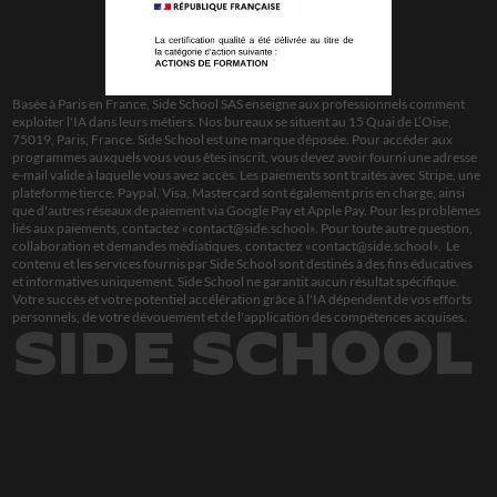
Basée à Paris en France, Side School SAS enseigne aux professionnels comment 
exploiter l'IA dans leurs métiers. Nos bureaux se situent au 15 Quai de L’Oise, 
75019, Paris, France. Side School est une marque déposée. Pour accéder aux 
programmes auxquels vous vous êtes inscrit, vous devez avoir fourni une adresse 
e-mail valide à laquelle vous avez accès. Les paiements sont traités avec Stripe, une 
plateforme tierce. Paypal, Visa, Mastercard sont également pris en charge, ainsi 
que d'autres réseaux de paiement via Google Pay et Apple Pay. Pour les problèmes 
liés aux paiements, contactez «
contact@side.school
». Pour toute autre question, 
collaboration et demandes médiatiques, contactez «
contact@side.school
».  Le 
contenu et les services fournis par Side School sont destinés à des fins éducatives 
et informatives uniquement. Side School ne garantit aucun résultat spécifique. 
Votre succès et votre potentiel accélération grâce à l'IA dépendent de vos efforts 
personnels, de votre dévouement et de l'application des compétences acquises.
SIDE SCHOOL