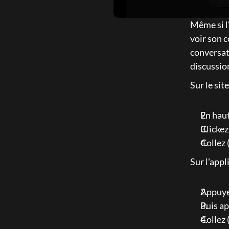
Même si l
voir son c
conversati
discussion
Sur le site
En haut
Clickez
Collez 
Sur l'appl
Appuye
Puis ap
Collez 