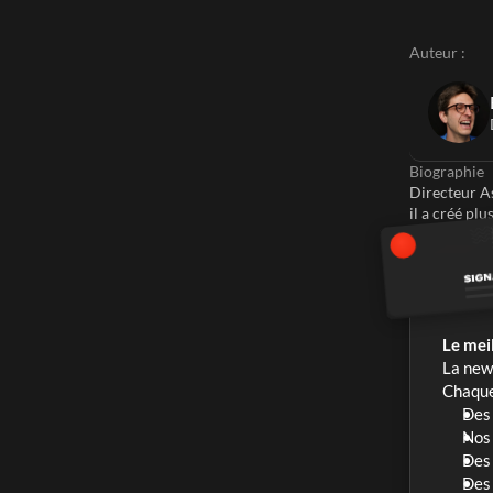
Auteur :
Biographie
Directeur As
il a créé plu
Le meil
La news
Chaque 
Des 
Nos 
Des 
Des 