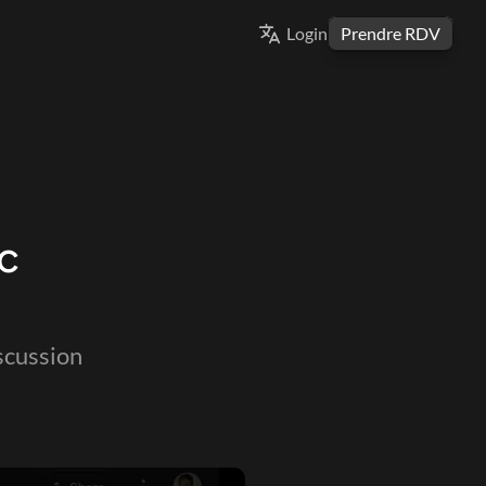
Select Language
Login
Prendre RDV
FRENCH
 
scussion 