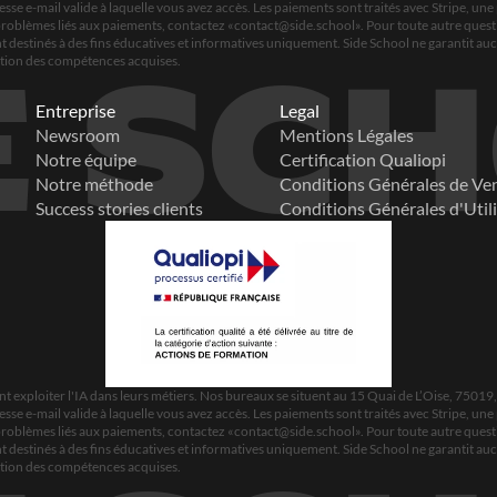
e e-mail valide à laquelle vous avez accès. Les paiements sont traités avec Stripe, une 
problèmes liés aux paiements, contactez «
contact@side.school
». Pour toute autre ques
ont destinés à des fins éducatives et informatives uniquement. Side School ne garantit auc
cation des compétences acquises.
E SC
Entreprise
Legal
Newsroom
Mentions Légales
Notre équipe
Certification Qualiopi
Notre méthode
Conditions Générales de Ve
Success stories clients
Conditions Générales d'Util
 exploiter l'IA dans leurs métiers. Nos bureaux se situent au 15 Quai de L’Oise, 75019
e e-mail valide à laquelle vous avez accès. Les paiements sont traités avec Stripe, une 
problèmes liés aux paiements, contactez «
contact@side.school
». Pour toute autre ques
ont destinés à des fins éducatives et informatives uniquement. Side School ne garantit auc
cation des compétences acquises.