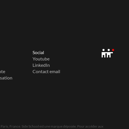
Social
Youtube
LinkedIn
nte
Contact email
isation
, Paris, France. Side School est une marque déposée. Pour accéder aux 