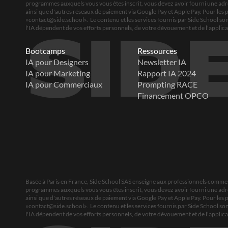
programmes auxquels vous vous êtes inscrit, vous devez avoir fourni une adress
ainsi que d'autres réseaux de paiement via Google Pay et Apple Pay. Pour les 
«
contact@side.school
».  Le contenu et les services fournis par Side School s
l'IA dépendent de vos efforts personnels, de votre dévouement et de l'appli
SID
Bootcamps
Ressources
IA pour Designers
Newsletter IA
IA pour Marketing
Rapport IA 2024
IA pour Commerciaux
Prompting RACE
Financement OPCO
Basée à Paris en France, Side School SAS enseigne aux professionnels comment
programmes auxquels vous vous êtes inscrit, vous devez avoir fourni une adress
ainsi que d'autres réseaux de paiement via Google Pay et Apple Pay. Pour les 
«
contact@side.school
».  Le contenu et les services fournis par Side School s
l'IA dépendent de vos efforts personnels, de votre dévouement et de l'appli