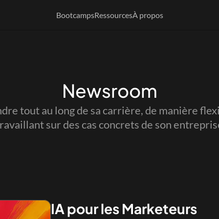
Bootcamps
Bootcamps
Ressources
Ressources
À propos
À propos
Newsroom
re tout au long de sa carrière, de manière flexib
travaillant sur des cas concrets de son entrepris
IA pour les Marketeurs