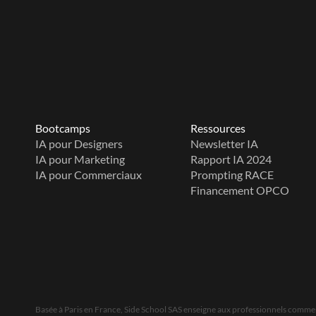
Bootcamps
Ressources
IA pour Designers
Newsletter IA
IA pour Marketing
Rapport IA 2024
IA pour Commerciaux
Prompting RACE
Financement OPCO
Basée à Paris en France, Side School SAS enseigne aux professionnels comment