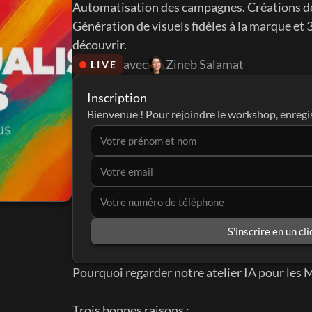
Automatisation des campagnes. Créations de d
Génération de visuels fidèles à la marque et 3
découvrir.
avec
Zineb Salamat
LIVE
Inscription
Bienvenue ! Pour rejoindre le workshop, enregi
S'inscrire en un cli
Pourquoi regarder notre atelier IA pour les 
Trois bonnes raisons :