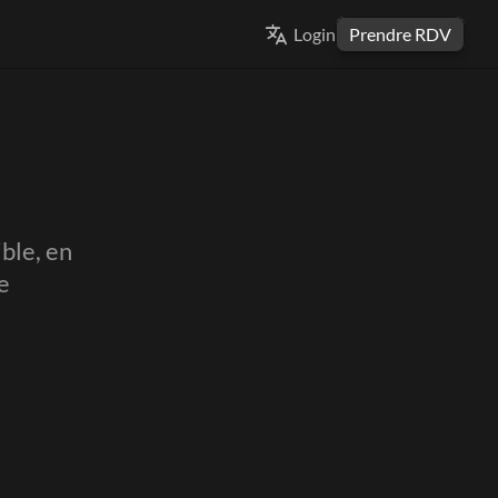
Select Language
Select Language
Login
Login
Prendre RDV
Prendre RDV
FRENCH
FRENCH
le, en 
e