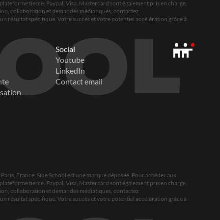
plateforme tierce. Paypal, Visa, Mastercard sont également pris en charge, 
tion, collaboration et demandes médiatiques, contactez 
un résultat spécifique. Votre succès et votre potentiel accélération grâce à 
HOOL
Social
Youtube
LinkedIn
nte
Contact email
isation
, Paris, France. Side School est une marque déposée. Pour accéder aux 
plateforme tierce. Paypal, Visa, Mastercard sont également pris en charge, 
tion, collaboration et demandes médiatiques, contactez 
un résultat spécifique. Votre succès et votre potentiel accélération grâce à 