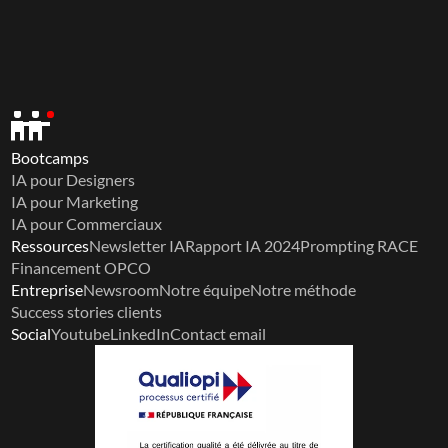
Bootcamps
IA pour Designers
IA pour Marketing
IA pour Commerciaux
Ressources
Newsletter IA
Rapport IA 2024
Prompting RACE
Financement OPCO
Entreprise
Newsroom
Notre équipe
Notre méthode
Success stories clients
Social
Youtube
LinkedIn
Contact email