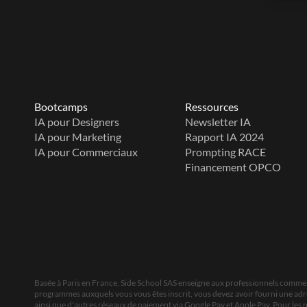
Bootcamps
Ressources
IA pour Designers
Newsletter IA
IA pour Marketing
Rapport IA 2024
IA pour Commerciaux
Prompting RACE
Financement OPCO
Basée à Paris en France, Side School SAS enseigne aux professionnels comment
programmes auxquels vous vous êtes inscrit, vous devez avoir fourni une adress
ainsi que d'autres réseaux de paiement via Google Pay et Apple Pay. Pour les 