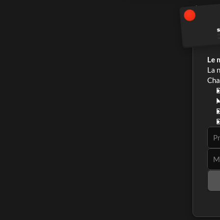
de free
Le 
La n
Chaq
D
N
D
D