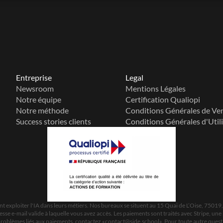
Entreprise
Legal
Newsroom
Mentions Légales
Notre équipe
Certification Qualiopi
Notre méthode
Conditions Générales de Ve
Success stories clients
Conditions Générales d'Util
 exploiter l'IA dans leurs métiers. Nos bureaux se situent au 15 Quai de L’Oise, 75019
e e-mail valide à laquelle vous avez accès. Les paiements sont traités avec Stripe, une 
problèmes liés aux paiements, contactez «
contact@side.school
». Pour toute autre ques