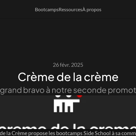
Bootcamps
Ressources
À propos
26 févr. 2025
Crème de la crème
 grand bravo à notre seconde promot
de la Crème propose les bootcamps Side School à sa comm