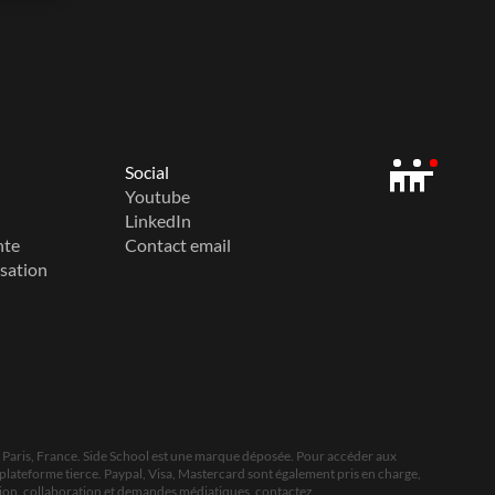
Social
Youtube
LinkedIn
nte
Contact email
isation
, Paris, France. Side School est une marque déposée. Pour accéder aux 
plateforme tierce. Paypal, Visa, Mastercard sont également pris en charge, 
tion, collaboration et demandes médiatiques, contactez 