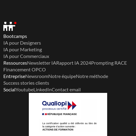
Bootcamps
IA pour Designers
IA pour Marketing
IA pour Commerciaux
Ressources
Newsletter IA
Rapport IA 2024
Prompting RACE
Financement OPCO
Entreprise
Newsroom
Notre équipe
Notre méthode
Success stories clients
Social
Youtube
LinkedIn
Contact email