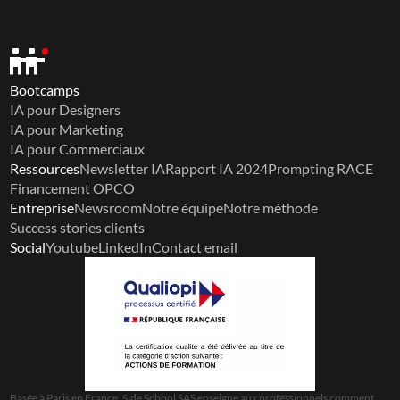
Bootcamps
IA pour Designers
IA pour Marketing
IA pour Commerciaux
Ressources
Newsletter IA
Rapport IA 2024
Prompting RACE
Financement OPCO
Entreprise
Newsroom
Notre équipe
Notre méthode
Success stories clients
Social
Youtube
LinkedIn
Contact email
Basée à Paris en France, Side School SAS enseigne aux professionnels comment 